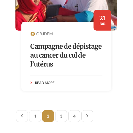
21
Jan
OBJDEM
Campagne de dépistage
au cancer du col de
l’utérus
READ MORE
1
2
3
4