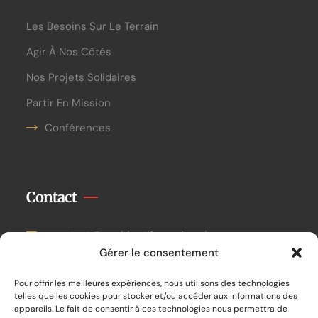
Les Besoins Sur Le Terrain
Agir À Nos Côtés
Nos Projets Solidaires
Partir En Mission
Conférences
Contact
contact@unobjectifpourdemain.org
Gérer le consentement
06.21.20.80.19
Pour offrir les meilleures expériences, nous utilisons des technologies
Siège social :
telles que les cookies pour stocker et/ou accéder aux informations des
appareils. Le fait de consentir à ces technologies nous permettra de
33 bis rue de Mouras – 33470 Le Teich