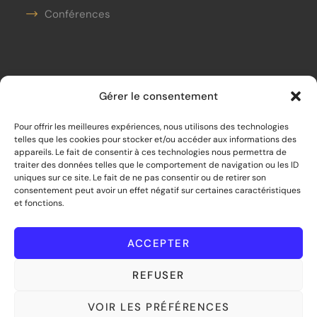
Conférences
Contact
Gérer le consentement
contact@unobjectifpourdemain.org
Pour offrir les meilleures expériences, nous utilisons des technologies
telles que les cookies pour stocker et/ou accéder aux informations des
06.21.20.80.19
appareils. Le fait de consentir à ces technologies nous permettra de
traiter des données telles que le comportement de navigation ou les ID
Siège social :
uniques sur ce site. Le fait de ne pas consentir ou de retirer son
consentement peut avoir un effet négatif sur certaines caractéristiques
33 bis rue de Mouras – 33470 Le Teich
et fonctions.
©
2026
Un Objectif pour Demain – Tous
droits réservés
ACCEPTER
REFUSER
VOIR LES PRÉFÉRENCES