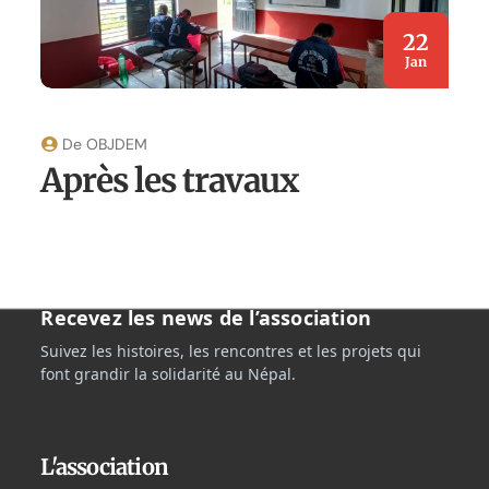
22
Jan
De
OBJDEM
Après les travaux
Recevez les news de l’association
Suivez les histoires, les rencontres et les projets qui
font grandir la solidarité au Népal.
L'association