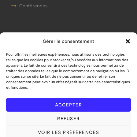
Conférences
Contact
Gérer le consentement
contact@unobjectifpourdemain.org
Pour offrir les meilleures expériences, nous utilisons des technologies
telles que les cookies pour stocker et/ou accéder aux informations des
06.21.20.80.19
appareils. Le fait de consentir à ces technologies nous permettra de
traiter des données telles que le comportement de navigation ou les ID
Siège social :
uniques sur ce site. Le fait de ne pas consentir ou de retirer son
consentement peut avoir un effet négatif sur certaines caractéristiques
33 bis rue de Mouras – 33470 Le Teich
et fonctions.
©
2026
Un Objectif pour Demain – Tous
droits réservés
ACCEPTER
REFUSER
VOIR LES PRÉFÉRENCES