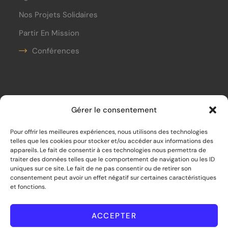
Nos Projets Solidaires
Partir En Mission
Conférences
Contact
Gérer le consentement
contact@unobjectifpourdemain.org
Pour offrir les meilleures expériences, nous utilisons des technologies
telles que les cookies pour stocker et/ou accéder aux informations des
06.21.20.80.19
appareils. Le fait de consentir à ces technologies nous permettra de
traiter des données telles que le comportement de navigation ou les ID
Siège social :
uniques sur ce site. Le fait de ne pas consentir ou de retirer son
consentement peut avoir un effet négatif sur certaines caractéristiques
33 bis rue de Mouras – 33470 Le Teich
et fonctions.
©
2026
Un Objectif pour Demain – Tous
droits réservés
ACCEPTER