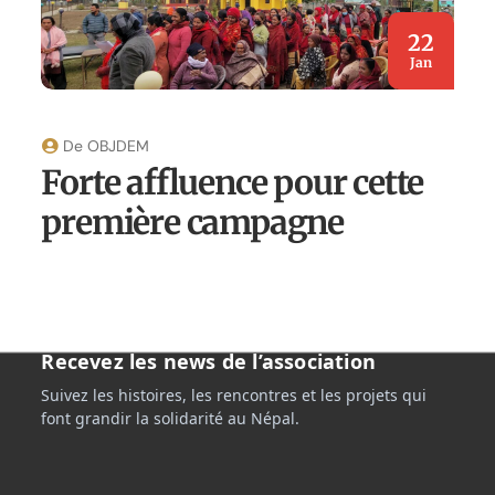
22
Jan
De
OBJDEM
Forte affluence pour cette
première campagne
Recevez les news de l’association
Suivez les histoires, les rencontres et les projets qui
font grandir la solidarité au Népal.