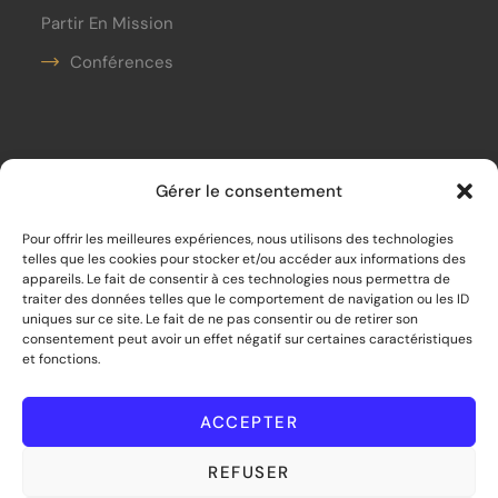
Partir En Mission
Conférences
Contact
Gérer le consentement
contact@unobjectifpourdemain.org
Pour offrir les meilleures expériences, nous utilisons des technologies
telles que les cookies pour stocker et/ou accéder aux informations des
06.21.20.80.19
appareils. Le fait de consentir à ces technologies nous permettra de
traiter des données telles que le comportement de navigation ou les ID
Siège social :
uniques sur ce site. Le fait de ne pas consentir ou de retirer son
consentement peut avoir un effet négatif sur certaines caractéristiques
33 bis rue de Mouras – 33470 Le Teich
et fonctions.
©
2026
Un Objectif pour Demain – Tous
droits réservés
ACCEPTER
REFUSER